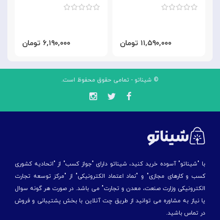
۱۱,۵۹۰,۰۰۰ تومان
۶,۱۹۰,۰۰۰ تومان
© شیناتو - تمامی حقوق محفوظ است.
با "شیناتو" آسوده خرید کنید، شیناتو دارای "جواز کسب" از "اتحادیه کشوری
کسب و کارهای مجازی" و "نماد اعتماد الکترونیکی" از "مركز توسعه تجارت
الكترونیكی وزارت صنعت، معدن و تجارت" می باشد. در صورت هر گونه سوال
یا نیاز به مشاوره می توانید از طریق چت آنلاین با بخش پشتیبانی و فروش
در تماس باشید.