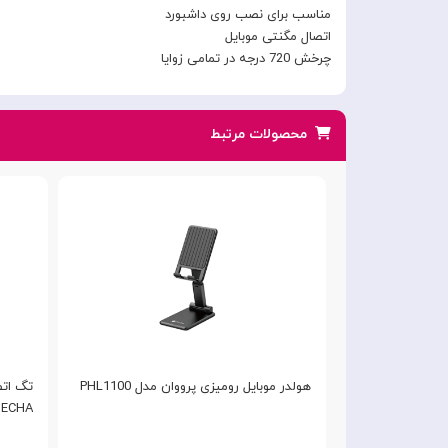
مناسب برای نصب روی داشبورد
اتصال مگنتی موبایل
چرخش 720 درجه در تمامی زوایا
محصولات مرتبط
ی مکدودو Mcdodo NexLink
هولدر موبایل رومیزی پرووان مدل PHL1100
تگ اتص
MECHA
neck-Brace Ma