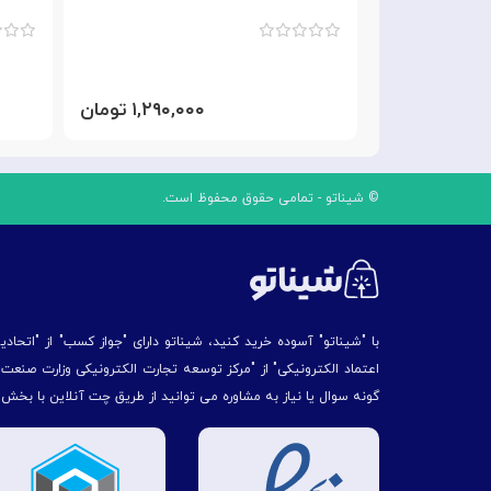
۴,۲۹ تومان
۱,۲۹۰,۰۰۰ تومان
© شیناتو - تمامی حقوق محفوظ است.
با "شیناتو" آسوده خرید کنید، شیناتو دارای "جواز کسب" از "اتحاد
اعتماد الکترونیکی" از "مركز توسعه تجارت الكترونیكی وزارت صنع
گونه سوال یا نیاز به مشاوره می توانید از طریق چت آنلاین با بخش