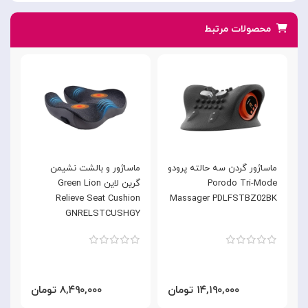
محصولات مرتبط
ماساژور گردن سه حالته پرودو
ماساژور و بالشت نشیمن
م
Porodo Tri-Mode
گرین لاین Green Lion
r
Relieve Seat Cushion
Massager PDLFSTBZ02BK
Y
GNRELSTCUSHGY
۱۴,۱۹۰,۰۰۰ تومان
۸,۴۹۰,۰۰۰ تومان