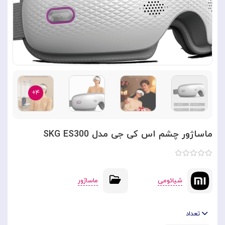
۴+
ماساژور چشم اس کی جی مدل SKG ES300
شیائومی
ماساژور
تعداد