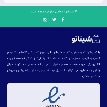
© شیناتو - تمامی حقوق محفوظ است.
با "شیناتو" آسوده خرید کنید، شیناتو دارای "جواز کسب" از "اتحادیه کشوری
کسب و کارهای مجازی" و "نماد اعتماد الکترونیکی" از "مركز توسعه تجارت
الكترونیكی وزارت صنعت، معدن و تجارت" می باشد. در صورت هر گونه سوال
یا نیاز به مشاوره می توانید از طریق چت آنلاین با بخش پشتیبانی و فروش
در تماس باشید.