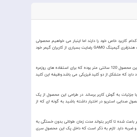
ام کاربرد خاص خود را دارند اما اینبار می خواهیم محصولی
متفاوت به شما معرفی کنیم. شاید برای شما جالب باشد که میکروفون هندزفری به صورت جداگانه بر روی آن نصب شود. کمپانی baseus با ساخت هندزفری گیمینگ GAMO رضایت بسیاری از کاربران گیمر خود
این محصول به صورت سیمی طراحی شده است و دارای کانکتور تایپ سی بوده که تنها راه اتصال آن به گوشی های موبایل می باشد. طول کابل این محصول 120 سانتی متر بوده که برای استفاده های روزمره
 دارد که متشکل از دو کلید فیزیکی می باشد.وظیفه این کلید
 موسیقی را با جزئیات به گوش کاربر برساند. در طراحی این محصول از یک
ن محصول صدایی استریو در اختیار داشته باشید به گونه ای که از
و این امر باعث شده تا کاربر بتواند مدت زمان طولانی بدون خستگی به
پلاستیک + ABS بوده که مقاومت بسیار بالایی در برابر فشار و ضربه دارد. لازم به ذکر است که داخل پک این محصول سری