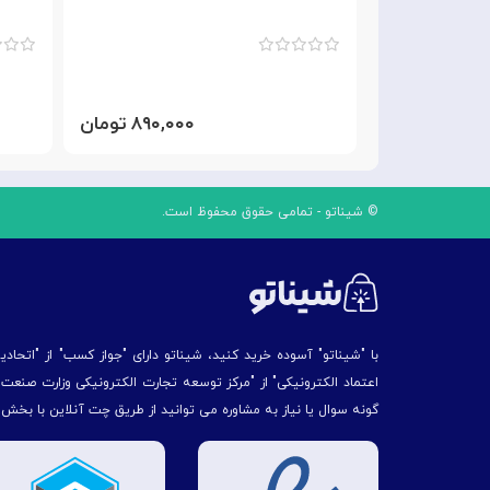
۱,۱۹۰, تومان
۸۹۰,۰۰۰ تومان
© شیناتو - تمامی حقوق محفوظ است.
با "شیناتو" آسوده خرید کنید، شیناتو دارای "جواز کسب" از "اتحاد
اعتماد الکترونیکی" از "مركز توسعه تجارت الكترونیكی وزارت صنع
گونه سوال یا نیاز به مشاوره می توانید از طریق چت آنلاین با بخش