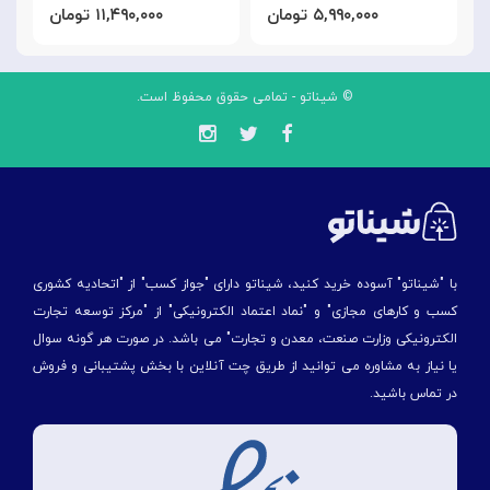
۵,۹۹۰,۰۰۰ تومان
۱۱,۴۹۰,۰۰۰ تومان
© شیناتو - تمامی حقوق محفوظ است.
با "شیناتو" آسوده خرید کنید، شیناتو دارای "جواز کسب" از "اتحادیه کشوری
کسب و کارهای مجازی" و "نماد اعتماد الکترونیکی" از "مركز توسعه تجارت
الكترونیكی وزارت صنعت، معدن و تجارت" می باشد. در صورت هر گونه سوال
یا نیاز به مشاوره می توانید از طریق چت آنلاین با بخش پشتیبانی و فروش
در تماس باشید.