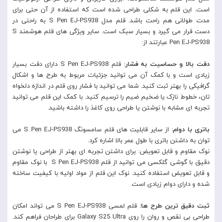
است. این قلم به شکلی طراحی شده است که استفاده از آن حتی برای
مدت طولانی هم راحت باشد. قلم مدل S Pen EJ-PS938 به راحتی در
دست قرار می گیرد و بسیار سبک است. سایر ویژگی های قلم هوشمند S
Pen EJ-PS938 عبارتند از:
دقت بالا و حساسیت به فشار:
قلم S Pen EJ-PS938 دارای دقت بسیار
زیادی است و با کمک آن می توانید جزئیات مربوط به طرح ها و اشکال
گرافیکی را بهتر ثبت کنید. شما می توانید با فشار روی قلم در اندازه دلخواه
تان، خطوط نازک یا ضخیم ضیم را ترسیم کنید. با کمک این قلم می توانید
تجربه ای مشابه با نوشتن یا طراحی روی کاغذ را داشته باشید.
باتری با دوام:
از سایر قابلیت های قلم سامسونگ S Pen EJ-PS938 می
توان به داشتن باتری با طول عمر بالا اشاره کرد.
نوک مقاوم و قابل تعویض: برای داشتن تجربه ای بهتر از طراحی یا نوشتن
دقیق با گوشی گلکسی می توانید از قلم S Pen EJ-PS938 با نوک مقاوم
و قابل تعویض استفاده کنید. نوک این قلم از مواد اولیه با کیفیت ساخته
شده و دارای دوام زیادی است.
ثبت دقیق ترین طرح ها:
قلم لمسی S Pen EJ-PS938 می تواند امکان
طراحی بی نقص و روان را روی Galaxy S25 Ultra برای طراحان فراهم کند.