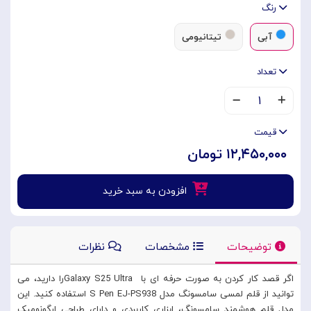
رنگ
آبی
تیتانیومی
تعداد
۱
قیمت
۱۲,۴۵۰,۰۰۰ تومان
افزودن به سبد خرید
توضیحات
مشخصات
نظرات
اگر قصد کار کردن به صورت حرفه ای با Galaxy S25 Ultraرا دارید، می
توانید از قلم لمسی سامسونگ مدل S Pen EJ-PS938 استفاده کنید. این
مدل قلم هوشمند سامسونگ، ابزاری کاربردی و دارای طراحی ارگونومیک