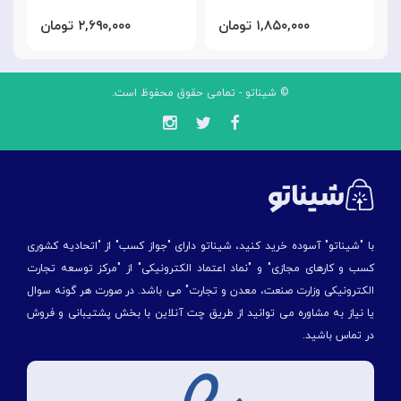
۱,۸۵۰,۰۰۰ تومان
۲,۶۹۰,۰۰۰ تومان
© شیناتو - تمامی حقوق محفوظ است.
با "شیناتو" آسوده خرید کنید، شیناتو دارای "جواز کسب" از "اتحادیه کشوری
کسب و کارهای مجازی" و "نماد اعتماد الکترونیکی" از "مركز توسعه تجارت
الكترونیكی وزارت صنعت، معدن و تجارت" می باشد. در صورت هر گونه سوال
یا نیاز به مشاوره می توانید از طریق چت آنلاین با بخش پشتیبانی و فروش
در تماس باشید.