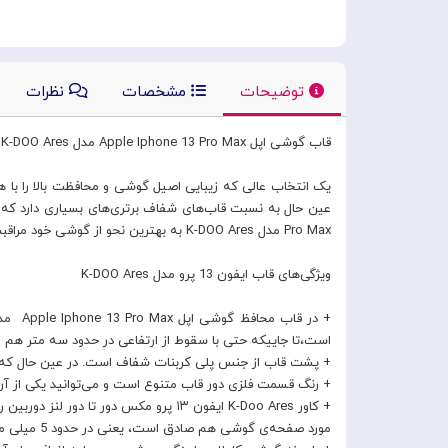
توضیحات
مشخصات
نظرات
قاب گوشی اپل Apple Iphone 13 Pro Max مدل K-DOO Ares
یک انتخاب عالی که زیبایی اصیل گوشی و محافظت بالا را با 
Pro Max مدل K-DOO Ares به بهترین نحو از گوشی خود مراقبت می‌کنید و در عین حال ظاهری فوق‌العاده ای را هم به آن هدیه خواهید کرد.
ویژگی‌های قاب ایفون 13 پرو مدل K-DOO Ares
است،تا جاییکه حتی با سقوط از ارتفاعی در حدود سه متر هم می‌
+ پشت قاب از جنس پلی کربنات شفاف است. در عین حال که محک
+ رنگ قسمت فلزی دور قاب متنوع است و می‌توانید یکی از آن ه
مورد صفحه‌ی گوشی هم صادق است، یعنی در حدود 5 میلی متر برامدگی دارد که یک محافظت حدودی از نمایشگر به عمل می‌آورد.