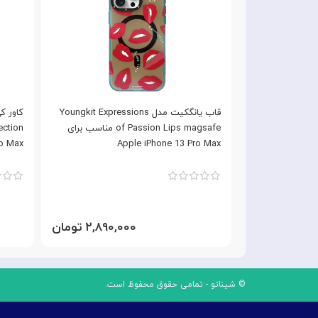
مدل Youngkit Meal series
قاب یانگکیت مدل Youngkit Expressions
 مناسب برای Apple iPhone 13
of Passion Lips magsafe مناسب برای
ro Max
Apple iPhone 13 Pro Max
۲,۸۹ تومان
۲,۸۹۰,۰۰۰ تومان
© شیناتو - تمامی حقوق محفوظ است.