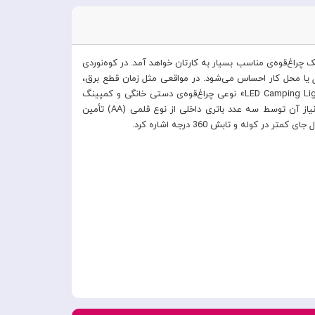
راغ‌قوه‌ی مناسب بسیار به کارتان خواهد آمد. در کوه‌نوردی
نزل یا محل کار احساس می‌شود. در مواقعی مثل زمان قطع برق،
رفتن به مکان‌هایی که نور کافی وجود ندارد، مشاهده‌ی نقاط کور مثل موتور اتومبیل و…، وجود یک چراغ‌قوه بسیار مثمرثمر خواهد بود. مدل «LED Camping Light» نوعی چراغ‌قوه‌ی دستی خانگی و کمپینگ
فانوسی با اندازه‌ی 120×80×80 میلی‌متر در حالت بسته و وزن 300 گرم است. این چراغ‌قوه نور سفید مهتابی بسیار شفافی دارد که انرژی موردنیاز آن توسط سه عدد باتری داخلی از نوع قلمی (AA) تأمین
له و تابش 360 درجه اشاره کرد.