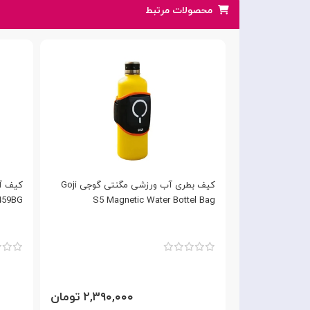
محصولات مرتبط
یائومی ده تایی
کیف بطری آب ورزشی مگنتی گوجی Goji
459BG
S5 Magnetic Water Bottel Bag
۱,۵۵ تومان
۲,۳۹۰,۰۰۰ تومان