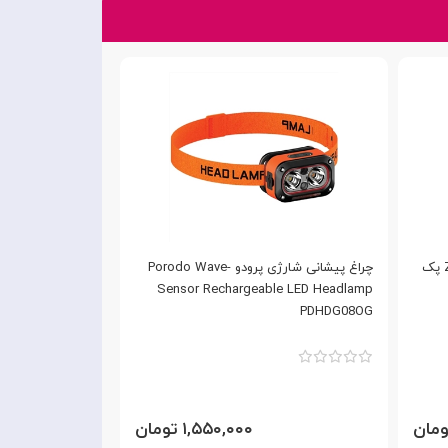
باتری قلمی آلکالاین شیائومی مدل ZI5‎ پک
چراغ پیشانی شارژی پرودو Porodo Wave-
ndproof Lighter
Sensor Rechargeable LED Headlamp
GNFIRFLMEXBK
PDHDG08OG
۱,۵۵۰,۰۰۰ تومان