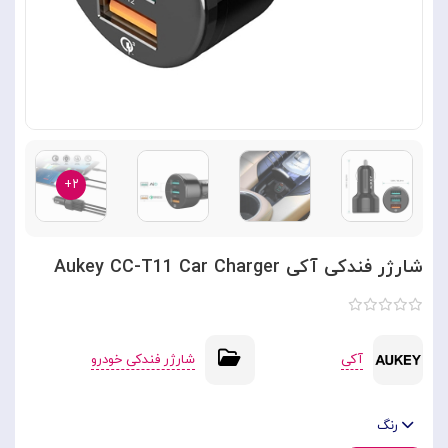
۲+
شارژر فندکی آکی Aukey CC-T11 Car Charger
آکی
شارژر فندکی خودرو
رنگ