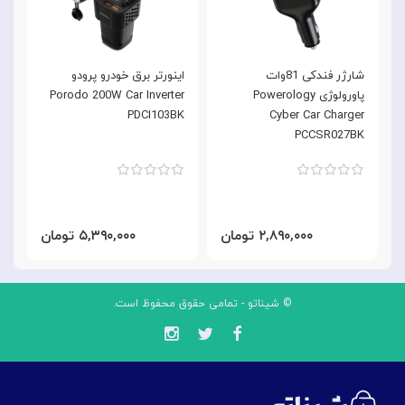
شارژر فندکی 81وات
اینورتر برق خودرو پرودو
پاورولوژی Powerology
Porodo 200W Car Inverter
Cyber Car Charger
PDCI103BK
ک
PCCSR027BK
۲,۸۹۰,۰۰۰ تومان
۵,۳۹۰,۰۰۰ تومان
© شیناتو - تمامی حقوق محفوظ است.