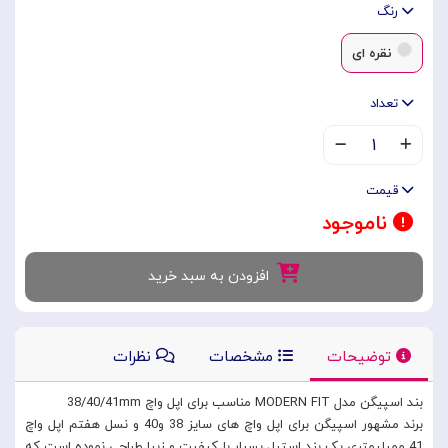
رنگ
نقره ای
تعداد
۱
قیمت
ناموجود
افزودن به سبد خرید
توضیحات
مشخصات
نظرات
بند اسپیگن مدل MODERN FIT مناسب برای اپل واچ 38/40/41mm
برند مشهور اسپیگن برای اپل واچ های سایز 38 و40 و نسل هفتم اپل واچ
41 ممیلیمتری یک بند استیل بسیار با کیفیت و زیبا طراحی نموده است که