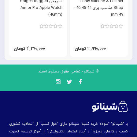
Toray silicone & Leather
اسپیگن Spigen Rugged
Strap مناسب برای 44-45-46-
Armor Pro Apple Watch
m
(46mm)
49 mm
۳,۹۹۰,۰۰۰ تومان
۴,۲۹۰,۰۰۰ تومان
© شیناتو - تمامی حقوق محفوظ است.
با "شیناتو" آسوده خرید کنید، شیناتو دارای "جواز کسب" از "اتحادیه کشوری
کسب و کارهای مجازی" و "نماد اعتماد الکترونیکی" از "مركز توسعه تجارت