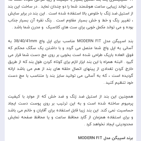
می تواند زیبایی ساعت هوشمند شما را دو چندان نماید . در ساخت این بند
از استیل ضد زنگ با خلوص بالا استفاده شده است . این بند در برابر سایش
، تغییر رنگ و خط و خش بسیار مقاوم است . رنگ نقره آن بسیار جذاب
بوده و می تواند مکمل خوبی برای ست های کلاسیک و مدرن شما باشد .
بند اسپیگن مدل MODERN FIT مناسب برای اپل واچ 38/40/41mm به
آسانی به اپل واچ شما متصل می گردد و با داشتن یک سگک محکم که
فوق العاده باریک طراحی شده است بخوبی بر روی مچ دست شما قرار می
گیرد . البته همراه با این بند ابزار لازم برای کوتاه کردن طول بند که از طریق
خارج کردن تغدادی از پینهای اتصال حلقه های بند از هم می باشد ارائه
گردیده است ، که به آسانی می توانید سایز بند را متناسب با مچ دست
خود تنظیم کنید .
همچنین این بند از استیل ضد زنگ و ضد خش که از موارد با کیفیت
پرمیوم ساخته شده است و به این ترتیب بر روی پوست دست ایجاد
حساسیت نمی کند. این بند زیبا قابل استفاده برای آقایان و خانم می باشد
و برای استفاده همزمان از گارد محافظ ساعت و یا محافظ صفحه نمایش
محدودیتی ایجاد نخواهد کرد .
برند اسپیگن مدل MODERN FIT