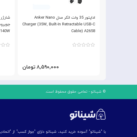
آداپتور شارژ 4 پورت 100W مکدودو با کابل
اداپتور 35 وات انکر مدل Anker Nano
Mcdodo GaN Charger
Charger (35W, Built-In Retractable USB-C
140W
Cable) A2658
۷,۵ تومان
۸,۵۹۰,۰۰۰ تومان
© شیناتو - تمامی حقوق محفوظ است.
با "شیناتو" آسوده خرید کنید، شیناتو دارای "جواز کسب" از "اتحاد