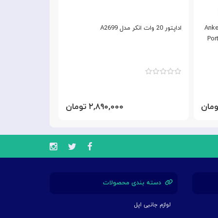
Anker Charge
اداپتور 20 وات انکر مدل A2699
آداپ
 GNNXPD20WEUBK
Por
۲,۸۹۰,۰۰۰ تومان
دسته بندی محصولات
لوازم جانبی اپل