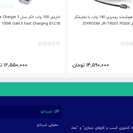
شارژر هوشمند رومیزی 140 وات با نمایشگر
اداپتور 100 وات انکر مدل r 3
جویروم JOYROOM JR-TRD01 PODIX
t 100W GaN II Fast Charging B121B
۱۴,۵۹۰,۰۰۰ تومان
۱۲,۵۵۰,۰۰۰ تومان
شیناتو
معرفی شیناتو
یه کشوری کسب و کارهای مجازی" و "نماد