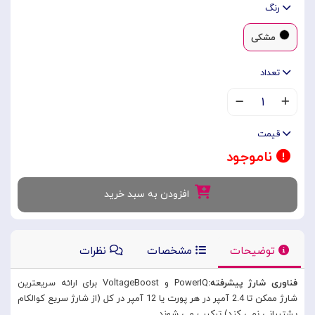
رنگ
مشکی
تعداد
۱
قیمت
ناموجود
افزودن به سبد خرید
توضیحات
مشخصات
نظرات
فناوری شارژ پیشرفته:
PowerIQ و VoltageBoost برای ارائه سریعترین
شارژ ممکن تا 2.4 آمپر در هر پورت یا 12 آمپر در کل (از شارژ سریع کوالکام
پشتیبانی نمی کند) ترکیب می شوند.