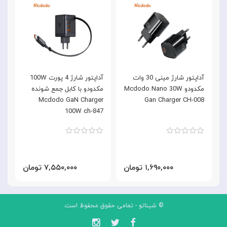
آداپتور شارژ مینی 30 وات
آداپتور شارژ 4 پورت 100W
مکدودو Mcdodo Nano 30W
مکدودو با کابل جمع شونده
,
C
Mcdodo GaN Charger
Gan Charger CH-008
8
100W ch-847
۱,۶۹۰,۰۰۰ تومان
۷,۵۵۰,۰۰۰ تومان
© شیناتو - تمامی حقوق محفوظ است.