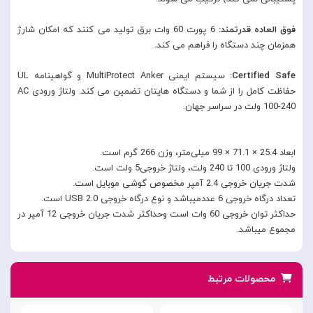
فوق العاده قدرتمند:
6 پورت 60 وات برق تولید می کنند که امکان شارژ
همزمان چند دستگاه را فراهم می کند.
Safe
Certified
: سیستم ایمنی MultiProtect Anker و گواهینامه UL
حفاظت کامل را از شما و دستگاه هایتان تضمین می کند. ولتاژ ورودی AC
100-240 ولت در سراسر جهان.
ابعاد 25.4 × 71.1 × 99 میلی‌متر، وزن 266 گرم است.
ولتاژ ورودی 100 تا 240 ولت، ولتاژ خروجی5 ولت است.
شدت جریان خروجی 2.4 آمپر مخصوص گوشی موبایل است.
تعداد درگاه خروجی 6 عددمیباشد و نوع درگاه خروجی USB 2.0 است.
حداکثر توان خروجی 60 وات است وحداکثر شدت جریان خروجی 12 آمپر در
مجموع میباشد.
محصولات مرتبط