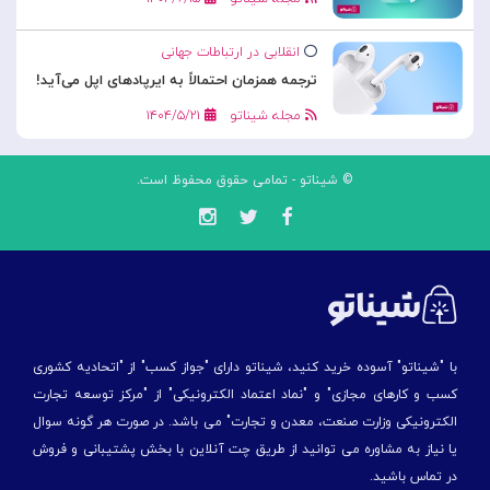
انقلابی در ارتباطات جهانی
ترجمه همزمان احتمالاً به ایرپادهای اپل می‌آید!
مجله شیناتو
۱۴۰۴/۵/۲۱
© شیناتو - تمامی حقوق محفوظ است.
با "شیناتو" آسوده خرید کنید، شیناتو دارای "جواز کسب" از "اتحادیه کشوری
کسب و کارهای مجازی" و "نماد اعتماد الکترونیکی" از "مركز توسعه تجارت
الكترونیكی وزارت صنعت، معدن و تجارت" می باشد. در صورت هر گونه سوال
یا نیاز به مشاوره می توانید از طریق چت آنلاین با بخش پشتیبانی و فروش
در تماس باشید.