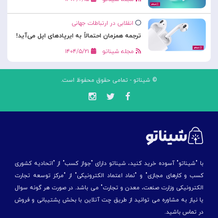
انقلابی در ارتباطات جهانی
ترجمه همزمان احتمالاً به ایرپادهای اپل می‌آید!
مجله شیناتو
۱۴۰۴/۵/۲۱
© شیناتو - تمامی حقوق محفوظ است.
با "شیناتو" آسوده خرید کنید، شیناتو دارای "جواز کسب" از "اتحادیه کشوری
کسب و کارهای مجازی" و "نماد اعتماد الکترونیکی" از "مركز توسعه تجارت
الكترونیكی وزارت صنعت، معدن و تجارت" می باشد. در صورت هر گونه سوال
یا نیاز به مشاوره می توانید از طریق چت آنلاین با بخش پشتیبانی و فروش
در تماس باشید.