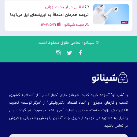
انقلابی در ارتباطات جهانی
ترجمه همزمان احتمالاً به ایرپادهای اپل می‌آید!
مجله شیناتو
۱۴۰۴/۵/۲۱
© شیناتو - تمامی حقوق محفوظ است.
با "شیناتو" آسوده خرید کنید، شیناتو دارای "جواز کسب" از "اتحادیه کشوری
کسب و کارهای مجازی" و "نماد اعتماد الکترونیکی" از "مركز توسعه تجارت
الكترونیكی وزارت صنعت، معدن و تجارت" می باشد. در صورت هر گونه سوال
یا نیاز به مشاوره می توانید از طریق چت آنلاین با بخش پشتیبانی و فروش
در تماس باشید.