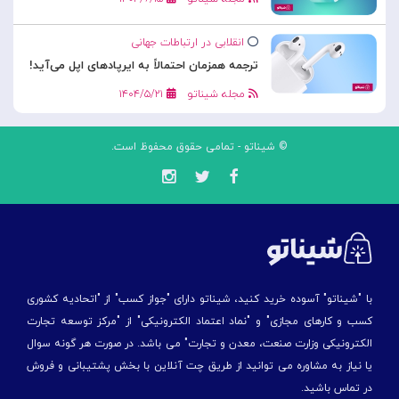
انقلابی در ارتباطات جهانی
ترجمه همزمان احتمالاً به ایرپادهای اپل می‌آید!
مجله شیناتو
۱۴۰۴/۵/۲۱
© شیناتو - تمامی حقوق محفوظ است.
با "شیناتو" آسوده خرید کنید، شیناتو دارای "جواز کسب" از "اتحادیه کشوری
کسب و کارهای مجازی" و "نماد اعتماد الکترونیکی" از "مركز توسعه تجارت
الكترونیكی وزارت صنعت، معدن و تجارت" می باشد. در صورت هر گونه سوال
یا نیاز به مشاوره می توانید از طریق چت آنلاین با بخش پشتیبانی و فروش
در تماس باشید.