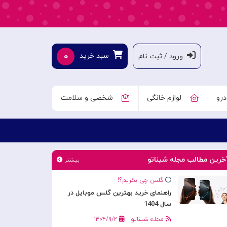
۰
سبد خرید
ورود / ثبت نام
درو
لوازم خانگی
شخصی و سلامت
خرین مطالب مجله شیناتو
بیشتر
گلس چی بخریم؟!
راهنمای خرید بهترین گلس موبایل در
سال 1404
مجله شیناتو
۱۴۰۴/۹/۲