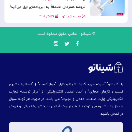
ترجمه همزمان احتمالاً به ایرپادهای اپل می‌آید!
مجله شیناتو
۱۴۰۴/۵/۲۱
© شیناتو - تمامی حقوق محفوظ است.
با "شیناتو" آسوده خرید کنید، شیناتو دارای "جواز کسب" از "اتحادیه کشوری
کسب و کارهای مجازی" و "نماد اعتماد الکترونیکی" از "مركز توسعه تجارت
الكترونیكی وزارت صنعت، معدن و تجارت" می باشد. در صورت هر گونه سوال
یا نیاز به مشاوره می توانید از طریق چت آنلاین با بخش پشتیبانی و فروش
در تماس باشید.