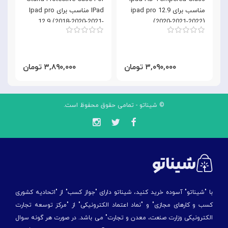
مناسب برای ipad pro 12.9
IPad مناسب برای Ipad pro
ن
0
12.9 (2018-2020-2021-
(2020-2021-2022)
2
2022)
۳,۰۹۰,۰۰۰ تومان
۳,۸۹۰,۰۰۰ تومان
© شیناتو - تمامی حقوق محفوظ است.
با "شیناتو" آسوده خرید کنید، شیناتو دارای "جواز کسب" از "اتحادیه کشوری
کسب و کارهای مجازی" و "نماد اعتماد الکترونیکی" از "مركز توسعه تجارت
الكترونیكی وزارت صنعت، معدن و تجارت" می باشد. در صورت هر گونه سوال