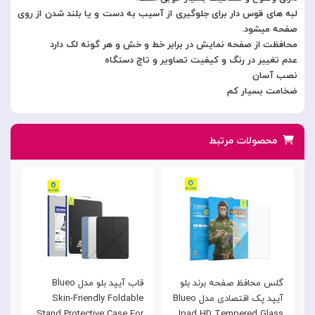
لبه های قوس دار برای جلوگیری از آسیب به دست و یا بلند شدن از روی
صفحه میشود.
محافظت از صفحه نمایش در برابر خط و خش و هر گونه لک دارد
عدم تغییر در رنگ و کیفیت تصاویر و تاچ دستگاه
نصب آسان
ضخامت بسیار کم
محصولات مرتبط
گلس محافظ صفحه برند بلو
قاب آیپد بلو مدل Blueo
م
آیپد پک اقتصادی مدل Blueo
Skin-Friendly Foldable
Stand Protective Case For
Ipad HD Tempered Glass