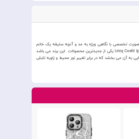
هی به مد و فشن روز متناسب با سلیقه خانم ها بنام Coehl معرفی نمود . این لاین بصورت تخصصی با نگاهی ویژه به مد و آنچه سلیقه یک خانم
مدرن در یک لایف استایل شهری را نشان میدهد فعالیت می کند . قاب آیفون 13 پرو مکس برند یونیک مدل Uniq Coehl Iphone 13 Pro Max Linear Stardust یکی از جدیدترین محصولات این برند می باشد
یی به آن می بخشد که در برابر تغییر نور محیط و زاویه تابش