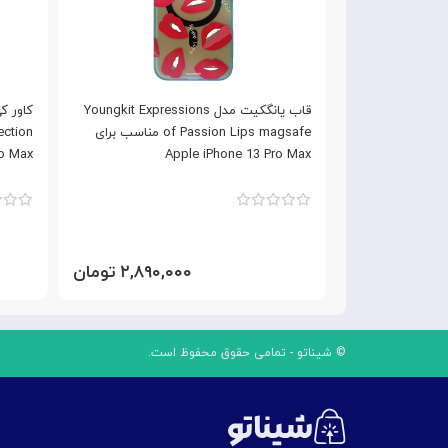
مدل Youngkit Meal series
قاب یانگکیت مدل Youngkit Expressions
 مناسب برای Apple iPhone 13
of Passion Lips magsafe مناسب برای
ro Max
Apple iPhone 13 Pro Max
۲,۸۹ تومان
۲,۸۹۰,۰۰۰ تومان
© شیناتو - تمامی حقوق محفوظ است.