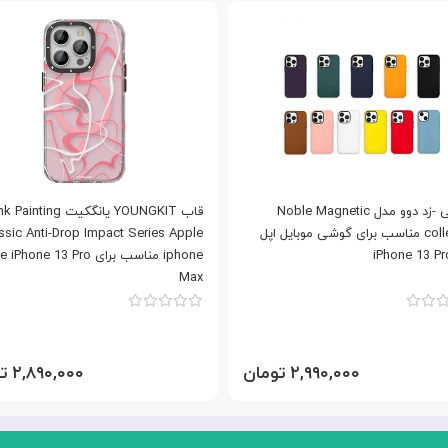
کاور کی -زد دوو مدل Noble Magnetic
قاب YOUNGKIT یانگکیت ting
collection مناسب برای گوشی موبایل اپل
ssic Anti-Drop Impact Series Apple
iPhone 13 P
iphone مناسب برای hone 13 Pro
Max
۲,۹۹۰,۰۰۰ تومان
۲,۸۹۰,۰۰۰ تومان