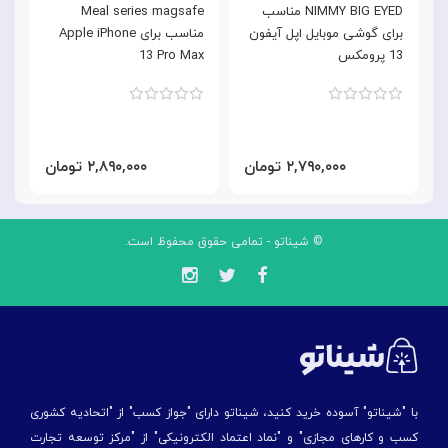
NIMMY BIG EYED مناسب
Meal series magsafe
n
برای گوشی موبایل اپل آیفون
مناسب برای Apple iPhone
13 پرومکس
13 Pro Max
x
۲,۷۹۰,۰۰۰ تومان
۲,۸۹۰,۰۰۰ تومان
© شیناتو - تمامی حقوق محفوظ است.
با "شیناتو" آسوده خرید کنید، شیناتو دارای "جواز کسب" از "اتحادیه کشوری
کسب و کارهای مجازی" و "نماد اعتماد الکترونیکی" از "مركز توسعه تجارت