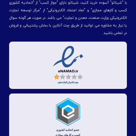
با "شیناتو" آسوده خرید کنید، شیناتو دارای "جواز کسب" از "اتحادیه کشوری
کسب و کارهای مجازی" و "نماد اعتماد الکترونیکی" از "مركز توسعه تجارت
الكترونیكی وزارت صنعت، معدن و تجارت" می باشد. در صورت هر گونه سوال
یا نیاز به مشاوره می توانید از طریق چت آنلاین با بخش پشتیبانی و فروش
در تماس باشید.