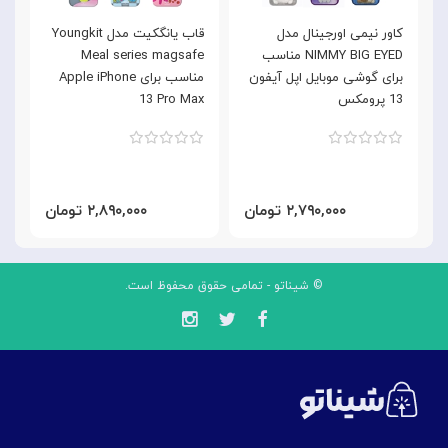
کاور نیمی اورجینال مدل
قاب یانگکیت مدل Youngkit
NIMMY BIG EYED مناسب
Meal series magsafe
n
برای گوشی موبایل اپل آیفون
مناسب برای Apple iPhone
13 پرومکس
13 Pro Max
x
۲,۷۹۰,۰۰۰ تومان
۲,۸۹۰,۰۰۰ تومان
© شیناتو - تمامی حقوق محفوظ است.