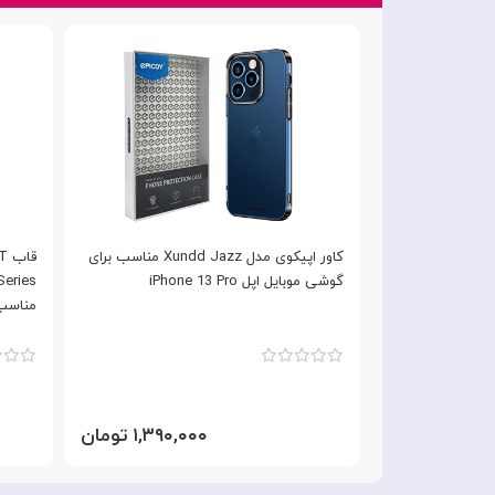
قاب کریستالی اکلیلی اورجینال BLUEO
کاور اپیکوی مدل Xundd Jazz مناسب برای
گوشی موبایل اپل iPhone 13 Pro
eries
مناسب برای  Pro
۱,۶۹۰ تومان
۱,۳۹۰,۰۰۰ تومان