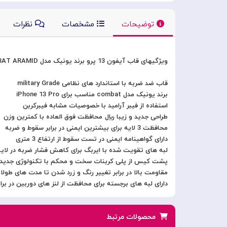
توضیحات
مشخصات
نظرات
ویژگیهای قاب آیفون 13 پرو برند یونیک مدل UNIQ HYBRID IPHONE 13 Pro COMBAT ARAMID
قاب ضد ضربه با استاندارد های نظامی military Grade
برند یونیک مدل combat مناسب برای iPhone 13 Pro
استفاده از فیبر آرامید با خصوصیات مشابه فیبرکربن
طراحی جدید و زیبا ريال محافظت فوق العاده با کمترین وزن
محافظت 3 لایه برای بیشترین ایمنی در برابر سقوط و ضربه
دارای گواهینامه ایمنی در تست سقوط از ارتفاع 3 متری
لبه های تقویت شده با ایربگ برای کاهش فشار ضربه در لای
پشت کیس از پلی کربنات سخت و محکم با تکنولوژی جدید و
مقاومت بالا در برابر تغییر رنگ و زرد شدن تا مدت های طولا
دارای لبه های برجسته برای محافظت از لنز های دوربین در ب
محصولات مرتبط