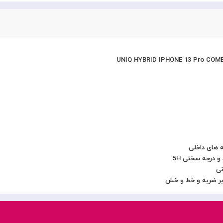
ه های داخلی
 درجه سختی 5H
نی
رابر ضربه و خط و خش