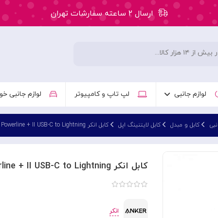
ارسال ۲ ساعته سفارشات تهران
۵۰ هزار تومان تخفیف اولین سفارش کد: WLC
ارسال ۲ ساعته سفارشات تهران
لوازم جانبی
لپ تاپ و کامپیوتر
لوازم جانبی خو
نبی
کابل و مبدل
کابل لایتنینگ اپل
کابل انکر Powerline + II USB-C to Lightning طول 180 سانتی متر مدل A8653
کابل انکر Powerline + II USB-C to Lightning طول 180 سانتی متر مدل A8653
انکر