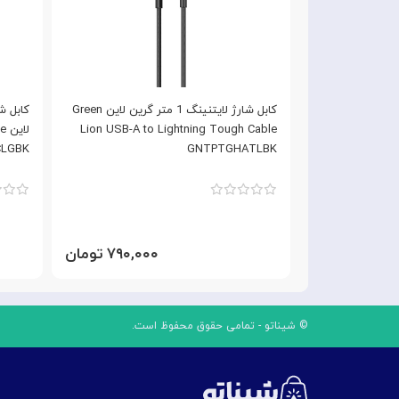
کابل شارژ تایپ سی به لایتنینگ 1 متر گرین
کابل شارژ لایتنینگ 1 متر گرین لاین Green
Green Lion U
Lion USB-A to Lightning Tough Cable
لا
LGBK
GNTPTGHATLBK
Tough C
۸۹۰,۰ تومان
۷۹۰,۰۰۰ تومان
© شیناتو - تمامی حقوق محفوظ است.