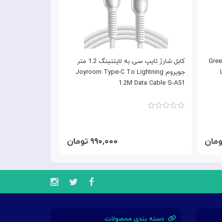
 لایتنینگ 1 متر گرین لاین Green
کابل شارژ تایپ سی به لایتنینگ 1.2 متر
جویروم Joyroom Type-C To Lightning
2M Data Cabel S-
A51
1.2M Data Cable S-A51
۹۹۰,۰۰۰ تومان
دسته بندی محصولات