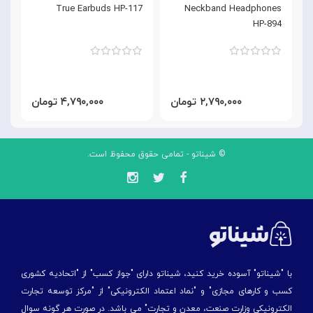
d
True Earbuds HP-117
Neckband Headphones
3
HP-894
۲,۷۹۰,۰۰۰ تومان
۴,۷۹۰,۰۰۰ تومان
© شیناتو - تمامی حقوق محفوظ است.
با "شیناتو" آسوده خرید کنید، شیناتو دارای "جواز کسب" از "اتحادیه کشوری
کسب و کارهای مجازی" و "نماد اعتماد الکترونیکی" از "مركز توسعه تجارت
الكترونیكی وزارت صنعت، معدن و تجارت" می باشد. در صورت هر گونه سوال