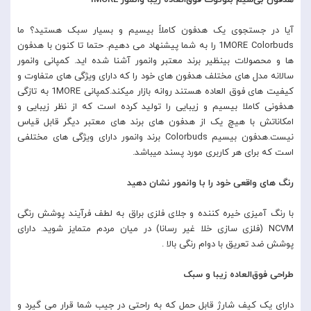
هدفون بی‌سیم بلوتوث فوق‌العاده زیبا وانمور 1MORE
آیا در جستجوی یک هدفون کاملاً بیسیم و بسیار سبک هستید؟ ما
1MORE Colorbuds را به شما پیشنهاد می دهیم. حتما تا کنون با هدفون
ها و محصولات بینظیر برند معتبر وانمور آشنا شده اید. کمپانی وانمور
سالانه مدل های مختلف هدفون های خود را که دارای ویژگی های متفاوت و
کیفیت های فوق العاده هستند روانه بازار میکند.کمپانی 1MORE به تازگی
هدفونی کاملا بیسیم و زیبایی را تولید کرده است که از نظر زیبایی و
امکاناتش با هیچ یک از هدفون های برند های معتبر دیگر قابل قیاس
نیست.هدفون بیسیم Colorbuds برند وانمور دارای ویژگی های مختلفی
است که برای هر کاربری مورد پسند میباشد.
رنگ های واقعی خود را با وانمور نشان دهید
با رنگ آمیزی خیره کننده و جلای فلزی براق به لطف فرآیند پوشش رنگی
NCVM (فلزی سازی خلا غیر رسانا) در میان مردم متمایز شوید. دارای
پوشش ضد تعریق با دوام رنگی بالا .
طراحی فوق‌العاده زیبا و سبک
دارای یک کیف شارژ قابل حمل که به راحتی در جیب شما قرار می گیرد و