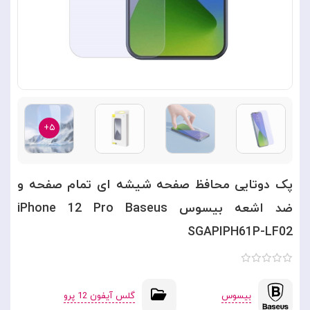
۵+
پک دوتایی محافظ صفحه شیشه ای تمام صفحه و
ضد اشعه بیسوس iPhone 12 Pro Baseus
SGAPIPH61P-LF02
بیسوس
گلس آیفون 12 پرو