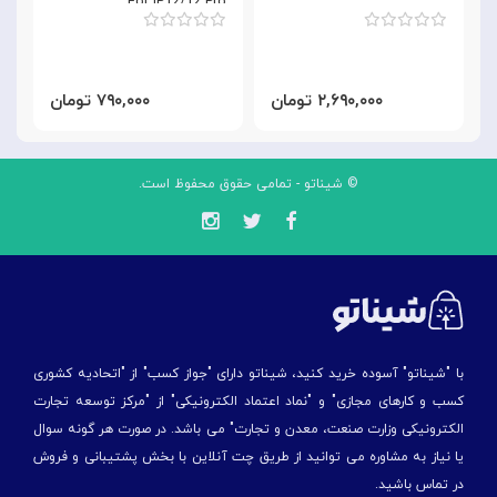
For IP12/12 Pro
SGAPIPH61P-TE01
۲,۶۹۰,۰۰۰ تومان
۷۹۰,۰۰۰ تومان
© شیناتو - تمامی حقوق محفوظ است.
با "شیناتو" آسوده خرید کنید، شیناتو دارای "جواز کسب" از "اتحادیه کشوری
کسب و کارهای مجازی" و "نماد اعتماد الکترونیکی" از "مركز توسعه تجارت
الكترونیكی وزارت صنعت، معدن و تجارت" می باشد. در صورت هر گونه سوال
یا نیاز به مشاوره می توانید از طریق چت آنلاین با بخش پشتیبانی و فروش
در تماس باشید.