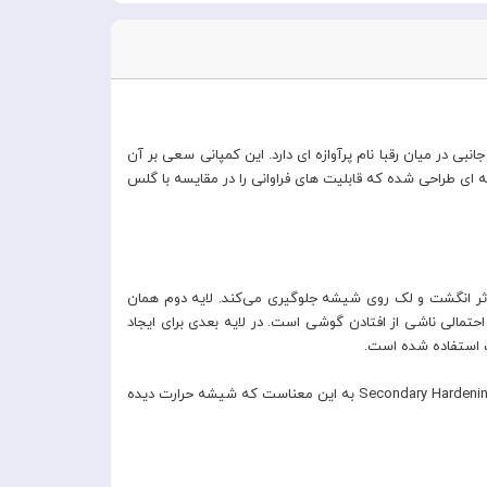
بی در میان رقبا نام پرآوازه ای دارد. این کمپانی سعی بر آن
نیاز کاربران خود، محصولات بسیار مرغوب و با کیفیتی را ارائه دهد. گلس بیسوس Apple iPhone 12 SGAPIPH61P-FM02 به گونه ای طراحی شده که قابلیت های فراوانی را در مقایسه با گلس
یک پوشش ضد چربیست که ازماندن اثر انگشت و لک روی شیشه جلوگیری می‌کند. لایه دوم همان
مالی ناشی از افتادن گوشی است. در لایه بعدی برای ایجاد
همانطور که می‌بینیم این گلس Secondary Hardening است و این لایه ها با اینکه ضخامت کمی دارند اما از استحکام گلس کم نکرده‌اند. ویژگی Secondary Hardening به این معناست که شیشه حرارت دیده