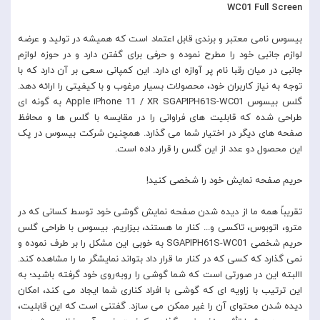
WC01 Full Screen
بیسوس نامی معتبر و برندی قابل اعتماد است که همیشه در تولید و عرضه
لوازم جانبی خود را مطرح نموده و حرفی برای گفتن دارد و در حوزه لوازم
جانبی در میان رقبا نام پر آوازه ای دارد. این کمپانی سعی بر آن دارد که با
توجه به نیاز کاربران خود، محصولات بسیار مرغوب و با کیفیتی را ارائه دهد.
گلس بیسوس Apple iPhone 11 / XR SGAPIPH61S-WC01 به گونه ای
طراحی شده که قابلیت های فراوانی را در مقایسه با گلس ها و محافظ
صفحه های دیگر در اختیار شما می گذارد. همچنین شرکت بیسوس در پک
این محصول دو عدد از این گلس را قرار داده است.
حریم صفحه نمایش خود را شخصی کنید!
تقریباً همه ما از دیده شدن صفحه نمایش گوشی خود توسط کسانی که در
مترو، اتوبوس، تاکسی و... کنار ما هستند، بیزاریم. بیسوس با طراحی گلس
حریم شخصی SGAPIPH61S-WC01 به خوبی این مشکل را بر طرف نموده و
نمی گذارد که کسی که در کنار ما قرار داد بتواند نمایشگر ما را مشاهده کند.
االبته این در صورتی است که شما گوشی را روبه‌روی خود گرفته باشید؛ به
این ترتیب با زاویه ای که گوشی با افراد کناری شما ایجاد می کند، امکان
دیده شدن محتوای آن را غیر ممکن می سازد. گفتنی است که این قابلیت،