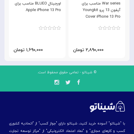
War series مناسب برای
اورجینال BLUEO مناسب برای
آیفون 13 پرو Youngkit
Apple iPhone 13 Pro
موب
Cover iPhone 13 Pro
۲,۸۹۰,۰۰۰ تومان
۱,۶۹۰,۰۰۰ تومان
© شیناتو - تمامی حقوق محفوظ است.
با "شیناتو" آسوده خرید کنید، شیناتو دارای "جواز کسب" از "اتحادیه کشوری
کسب و کارهای مجازی" و "نماد اعتماد الکترونیکی" از "مركز توسعه تجارت