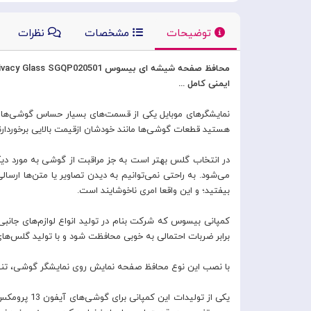
توضیحات
مشخصات
نظرات
محافظ صفحه شیشه ای بیسوس Privacy Glass SGQP020501
ایمنی کامل ...
نمایشگرهای موبایل یکی از قسمت‌های بسیار حساس گوشی‌ها ه
هستید قطعات گوشی‌ها مانند خودشان ازقیمت بالایی برخوردارند و
در انتخاب گلس بهتر است به جز مراقبت از گوشی به مورد دی
می‌شود. به راحتی نمی‌توانیم به دیدن تصاویر یا متن‌ها ارس
بیفتید؛ و این واقعا امری ناخوشایند است.
کمپانی بیسوس که شرکت بنام در تولید انواع لوازم‌های جانبی 
برابر ضربات احتمالی به خوبی محافظت شود و با تولید گلس‌های Privacy از حریم‌شخصی ما هم در برابر نگاه‌های دیگران مراقبت به عمل آورده 
با نصب این نوع محافظ صفحه نمایش روی نمایشگر گوشی، تنها ز