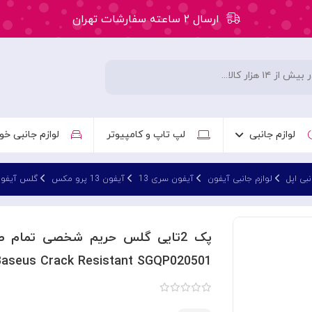
ارسال ۲ ساعته سفارشات تهران
۵۰ هزار تومان تخفیف اولین سفارش کد: WLC
ارسال ۲ ساعته سفارشات تهران
لوازم جانبی
لپ تاپ و کامپیوتر
لوازم جانبی خو
نبی اپل
لوازم جانبی آیفون
آیفون سری 13
آیفون 13 پرو مکس
گلس آیفون 13 پرو 
Baseus Crack Resistant SGQP020501