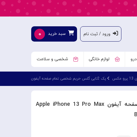
۰
سبد خرید
ورود / ثبت نام
درو
لوازم خانگی
شخصی و سلامت
مکس
پک 2تایی گلس حریم شخصی تمام صفحه آیفون Apple iPhone 13 Pro Max Baseus Crack Resistant SGQP020501
پک 2تایی گلس حریم شخصی تمام صفحه آیفون Apple iPhone 13 Pro Max