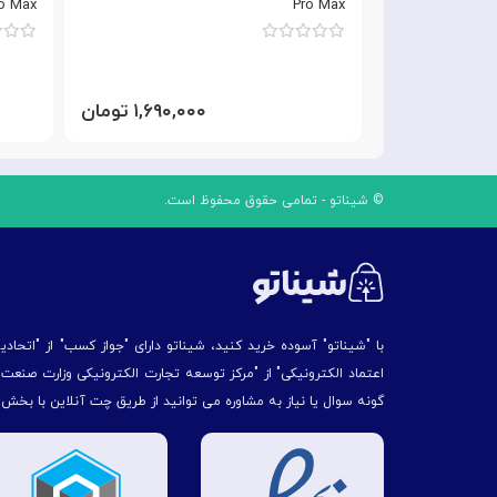
ro Max
Pro Max
۱,۳۵ تومان
۱,۶۹۰,۰۰۰ تومان
© شیناتو - تمامی حقوق محفوظ است.
با "شیناتو" آسوده خرید کنید، شیناتو دارای "جواز کسب" از "اتحاد
اعتماد الکترونیکی" از "مركز توسعه تجارت الكترونیكی وزارت صنع
گونه سوال یا نیاز به مشاوره می توانید از طریق چت آنلاین با بخش