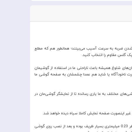
رد شدن ضربه به سرعت آسیب می‌بینند؛ همانطور هم که مطلع
 یک گلس مقاوم را انتخاب کنید.
‌های شلوغ همیشه باعث ناراحتی ما در استفاده از گوشیمان
ه صورت ناخودآگاه یا شاید هم عمدا چشمشان به صفحه گوشی ما
شی‌های مختلف به ما یاری رسانده تا از نمایشگر گوشی‌مان در
ر غیر اینصورت صفحه نمایش کاملا سیاه دیده خواهد شد.
یکی از تولیدات این کمپانی برای گوشی‌های آیفون 13 پرومکس به نام Baseus Anti Spy Full Screen Glass SGQP020501 است که با داشتن قطر 0.23 میلیمتری بسیار ظریف بوده و بعد از نصب روی گوشی