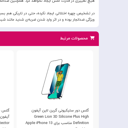
هیچ تغییری در قدرت لمس ایجاد نخواهد کرد. همچنین ضدخط و 
در تشخیص چهره اختلالی ایجاد نکرده، حتی در تاریکی هم بسیا
ویژگی ضدانجار بوده و در اثر وارد شدن ضربه‌ی شدید مانند شی
محصولات مرتبط
محافظ صفحه نمایش برند مکدودو PF-4305
گلس دور سلیکیونی گرین لاین آیفون
گلس ش
مناسب برای Apple iPhone 13
Green Lion 3D Silicone Plus High
Definition مناسب برای Apple iPhone 13