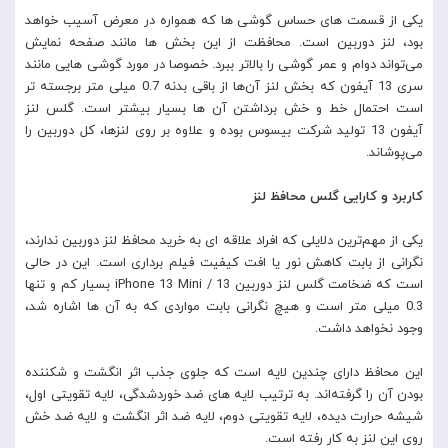
یکی از قسمت های حساس گوشی ها که همواره در معرض آسیب خواهد
بود، لنز دوربین است. محافظت از این بخش ها مانند صفحه نمایش
می‌تواند دوام و عمر گوشی را بالاتر ببرد. خصوصا در مورد گوشی هایی مانند
سری 13 آیفون که بخش لنز آن‌ها از باقی بدنه 0.7 میلی متر برجسته تر
است احتمال خط و خش برداشتن آن ها بسیار بیشتر است. گلس لنز
آیفون 13 تولید شرکت بیسوس بوده و علاوه بر روی لنزها، کل دوربین را
می‌پوشاند.
کاربرد و کارایی گلس محافظ لنز
یکی از مهم‌ترین دلایلی که افراد علاقه ای به خرید محافظ لنز دوربین ندارند،
نگرانی از بابت کاهش نور یا افت کیفیت فیلم برداری است. این در حالی
است که ضخامت گلس لنز دوربین iPhone 13 Mini / 13 بسیار کم و تنها
0.3 میلی متر است و هیچ نگرانی بابت مواردی که به آن ها اشاره شد،
وجود نخواهد داشت.
این محافظ دارای چندین لایه است که جلوی جذب اثر انگشت و شکننده
بودن آن را گرفته‌اند. به ترتیب لایه های ضد خوردشدگی، لایه تقویتی اول،
شیشه حرارت دیده، لایه تقویتی دوم، لایه ضد اثر انگشت و لایه ضد خش
روی این لنز به کار رفته است.