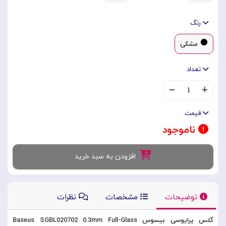
رنگ
مشکی
تعداد
۱
قیمت
ناموجود
افزودن به سبد خرید
توضیحات
مشخصات
نظرات
گلس پرایوسی بیسوس Baseus SGBL020702 0.3mm Full-Glass