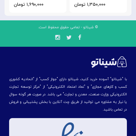
۱,۳۵۰,۰۰۰ تومان
۱,۶۹۰,۰۰۰ تومان
© شیناتو - تمامی حقوق محفوظ است.
با "شیناتو" آسوده خرید کنید، شیناتو دارای "جواز کسب" از "اتحادیه کشوری
کسب و کارهای مجازی" و "نماد اعتماد الکترونیکی" از "مركز توسعه تجارت
الكترونیكی وزارت صنعت، معدن و تجارت" می باشد. در صورت هر گونه سوال
یا نیاز به مشاوره می توانید از طریق چت آنلاین با بخش پشتیبانی و فروش
در تماس باشید.