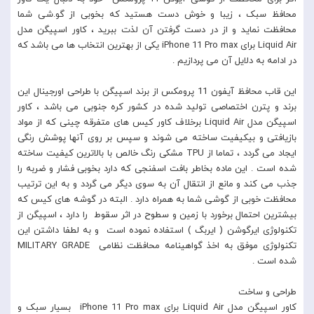
محافظ سبک ، زیبا و خوش دست هستید که بخوبی از گو.شی شما
محافظت نماید و از در دست گرفتن آن لذت ببرید ، کاور اسپیگن مدل
Liquid Air برای iPhone 11 Pro max یکی از بهترین انتخاب ها می باشد که
در ادامه به دلایل آن می پردازیم .
این قاب محافظ آیفون 11 پرومکس از برند اسپیگن با طراحی اورجینال این
برند و پترن اختصاصی تولید شده در کشور کره جنوبی می باشد ، کاور
اسپیگن مدل Liquid Air برخلاف کاور کیس های متفرقه چینی که از مواد
بازیافتی و بیکیفیت ساخته می شوند و سپس بر روی آنها پوشش رنگی
ایجاد می گردد ، تماما از TPU مشکی رنگ خالص با بالاترین کیفیت ساخته
شده است . این ماده بخاطر بافت اسفنجی که دارد بخوبی فشار و ضربه را
جذب می کند و مانع از انتقال آن به سوی دیگر می گردد و به این ترتیب
محافظت خوبی از گوشی شما به همراه دارد . البته در گوشه های کیس که
بیشترین احتمال برخورد با زمین و سطوح در اثر سقوط را دارد ، اسپیگن از
تکنولوژی ایرگوشن ( ایربگ ) استفاده نموده است و به لطفا داشتن این
تکنولوژی موفق به اخذ گواهینامه محافظت نظامی MILITARY GRADE
شده است .
طراحی و ساخت
کاور اسپیگن مدل Liquid Air برای iPhone 11 Pro max بسیار سبک و