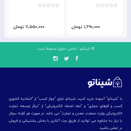
۱,۶۹۰,۰۰۰ تومان
۷,۵۵۰,۰۰۰ تومان
© شیناتو - تمامی حقوق محفوظ است.
با "شیناتو" آسوده خرید کنید، شیناتو دارای "جواز کسب" از "اتحادیه کشوری
کسب و کارهای مجازی" و "نماد اعتماد الکترونیکی" از "مركز توسعه تجارت
الكترونیكی وزارت صنعت، معدن و تجارت" می باشد. در صورت هر گونه سوال
یا نیاز به مشاوره می توانید از طریق چت آنلاین با بخش پشتیبانی و فروش
در تماس باشید.