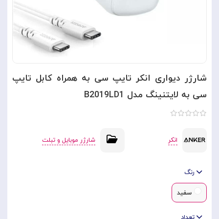
شارژر دیواری انکر تایپ سی به همراه کابل تایپ
سی به لایتنینگ مدل B2019LD1
انکر
شارژر موبایل و تبلت
رنگ
سفید
تعداد