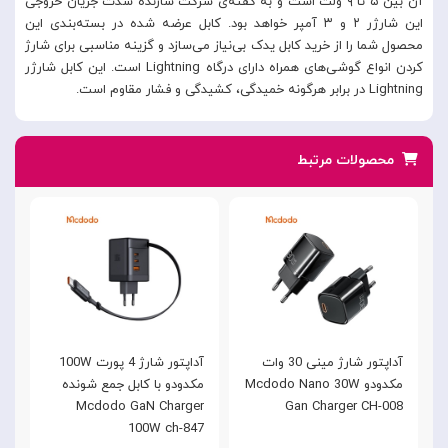
آن بین ۵ تا ۹ ولت است و به گفته‌ی شرکت سازنده شدت جریان خروجی
این شارژر ۲ و ۳ آمپر خواهد بود. کابل عرضه شده در بسته‌بندی این
محصول شما را از خرید کابل یدک بی‌نیاز می‌سازد و گزینه مناسبی برای شارژ
کردن انواع گوشی‌های همراه دارای درگاه Lightning است. این کابل شارژر
Lightning در برابر هرگونه خمیدگی، کشیدگی و فشار مقاوم است.
محصولات مرتبط
آداپتور شارژ مینی 30 وات
آداپتور شارژ 4 پورت 100W
مکدودو Mcdodo Nano 30W
مکدودو با کابل جمع شونده
,
C
Mcdodo GaN Charger
Gan Charger CH-008
8
100W ch-847