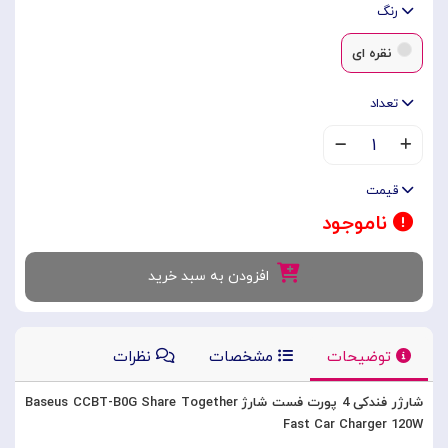
رنگ
نقره ای
تعداد
۱
قیمت
ناموجود
افزودن به سبد خرید
توضیحات
مشخصات
نظرات
شارژر فندکی 4 پورت فست شارژ Baseus CCBT-B0G Share Together
Fast Car Charger 120W