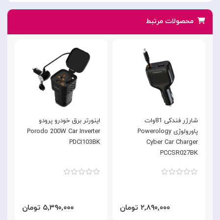
محصولات مرتبط
شارژر فندکی 81وات
اینورتر برق خودرو پرودو
پاورولوژی Powerology
Porodo 200W Car Inverter
Cyber Car Charger
PDCI103BK
ک
PCCSR027BK
۲,۸۹۰,۰۰۰ تومان
۵,۳۹۰,۰۰۰ تومان