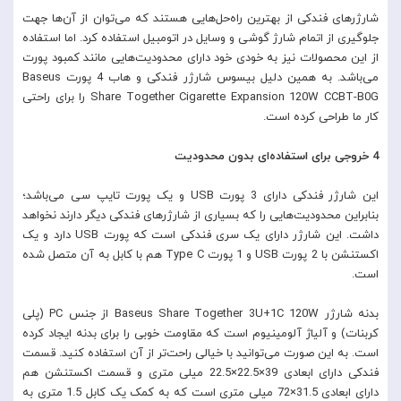
شارژرهای فندکی از بهترین راه‌حل‌هایی هستند که می‌توان از آن‎‌ها جهت
جلوگیری از اتمام شارژ گوشی و وسایل در اتومبیل استفاده کرد. اما استفاده
از این محصولات نیز به خودی خود دارای محدودیت‌هایی مانند کمبود پورت
می‌باشد. به همین دلیل بیسوس شارژر فندکی و هاب 4 پورت Baseus
Share Together Cigarette Expansion 120W CCBT-B0G را برای راحتی
کار ما طراحی کرده است.
4 خروجی برای استفاده‌ای بدون محدودیت
این شارژر فندکی دارای 3 پورت USB و یک پورت تایپ سی می‌باشد؛
بنابراین محدودیت‌هایی را که بسیاری از شارژرهای فندکی دیگر دارند نخواهد
داشت. این شارژر دارای یک سری فندکی است که پورت USB دارد و یک
اکستنشن با 2 پورت USB و 1 پورت Type C هم با کابل به آن متصل شده
است.
بدنه شارژر Baseus Share Together 3U+1C 120W از جنس PC (پلی
کربنات) و آلیاژ آلومینیوم است که مقاومت خوبی را برای بدنه ایجاد کرده
است. به این صورت می‌توانید با خیالی راحت‌تر از آن استفاده کنید. قسمت
فندکی دارای ابعادی 39×22.5×22.5 میلی متری و قسمت اکستنشن هم
دارای ابعادی 31.5×72 میلی متری است که به کمک یک کابل 1.5 متری به