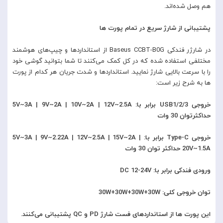
هم وصل شده‌اند.
پشتیبانی از شارژ سریع در تمام پورت ها
در شارژر فندکی Baseus CCBT-B0G از استانداردها و چیپ‌های هوشمند
مختلفی استفاده شده که در کل کمک می‌‎‌کنند تا شما بتوانید گوشی خود
را با سرعت بالایی شارژ نمایید. استانداردها و شدت جریان هر کدام از پورت
ها به شرح زیر است:
خروجی USB1/2/3 برابر با: 5V~3A | 9V~2A | 10V~2A | 12V~2.5A
حداکثرتوان 30 وات
خروجی Type-C برابر با: 5V~3A | 9V~2.22A | 12V~2.5A | 15V~2A |
20V~1.5A حداکثر توان 30 وات
ورودی فندکی برابر با: DC 12-24V
توان خروجی کلی: 30W+30W+30W+30W
این پورت ها از استانداردهای فست شارژ PD و QC پشتیبانی می‌کنند.