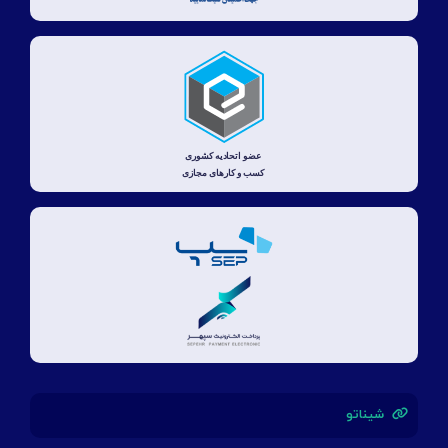
شیناتو