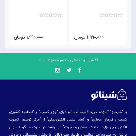
x
۱,۹۹۰,۰۰۰ تومان
۱,۹۹۰,۰۰۰ تومان
© شیناتو - تمامی حقوق محفوظ است.
با "شیناتو" آسوده خرید کنید، شیناتو دارای "جواز کسب" از "اتحادیه کشوری
کسب و کارهای مجازی" و "نماد اعتماد الکترونیکی" از "مركز توسعه تجارت
الكترونیكی وزارت صنعت، معدن و تجارت" می باشد. در صورت هر گونه سوال
یا نیاز به مشاوره می توانید از طریق چت آنلاین با بخش پشتیبانی و فروش