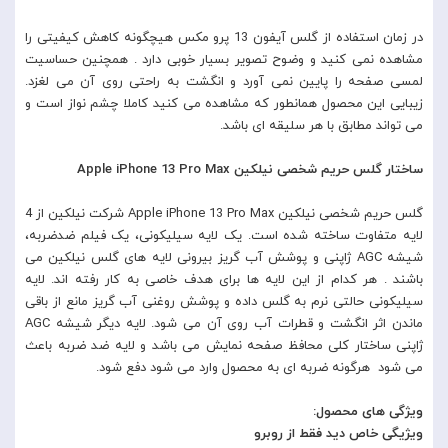
در زمان استفاده از گلس آیفون 13 پرو مکس هیچگونه کاهش کیفیتی را
مشاهده نمی کنید و وضوح تصویر بسیار خوبی دارد . همچنین حساسیت
لمسی صفحه را پایین نمی آورد و انگشت به راحتی روی آن می لغزد.
زیبایی این محصول همانطور که مشاهده می کنید کاملا چشم نواز است و
می تواند مطابق با هر سلیقه ای باشد.
ساختار گلس حریم شخصی نیلکین Apple iPhone 13 Pro Max
گلس حریم شخصی نیلکین Apple iPhone 13 Pro Max شرکت نیلکین از 4
لایه متفاوت ساخته شده است. یک لایه سیلیکونی، یک فیلم ضدضربه،
شیشه AGC ژاپنی و پوشش آب گریز بیرونی لایه های گلس نیلکین می
باشند . هر کدام از این لایه ها برای هدف خاصی به کار رفته اند. لایه
سیلیکونی حالتی نرم به گلس داده و پوشش روغنی آب گریز مانع از باقی
ماندن اثر انگشت و قطرات آب روی آن می شود. لایه دیگر شیشه AGC
ژاپنی ساختار کلی محافظ صفحه نمایش می باشد و لایه ضد ضربه باعث
می شود هرگونه ضربه ای به محصول وارد می شود دفع شود.
ویژگی های محصول:
ویژیگی خاص دید فقط از روبرو