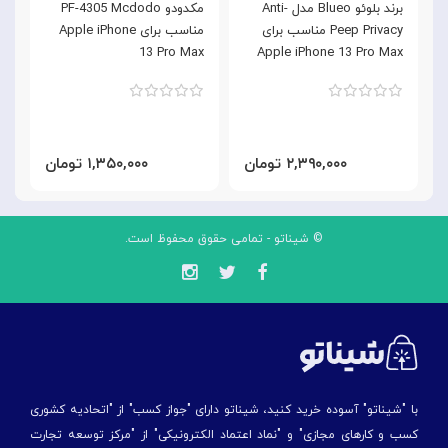
برند بلوئو Blueo مدل Anti-
مکدودو PF-4305 Mcdodo
Peep Privacy مناسب برای
مناسب برای Apple iPhone
h
13 Pro Max
Apple iPhone 13 Pro Max
x
۲,۳۹۰,۰۰۰ تومان
۱,۳۵۰,۰۰۰ تومان
© شیناتو - تمامی حقوق محفوظ است.
با "شیناتو" آسوده خرید کنید، شیناتو دارای "جواز کسب" از "اتحادیه کشوری
کسب و کارهای مجازی" و "نماد اعتماد الکترونیکی" از "مركز توسعه تجارت