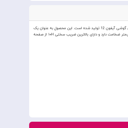
از سری محصولات نیلکین از جنس شیشه مرغوب AGC ژاپنی و فناوری نانو HARVES برای گوشی آیفون 12 تولید شده است. این محصول به عنوان یک
محافظ بسیار قوی عمل می‌کند و در برابر ضربه و خط و خراش بسیار مقاوم می باشد. گلس نیلکین مدل CP+ Pro گوشی iPhone 12 تنها ۰.۳۳ میلی‌متر ضخامت دارد و دارای بالاترین ضریب سختی ۱۰H از صفحه