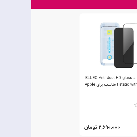
س فول BLUEO Anti dust HD glass anti
static with applicator ا مناسب برای Apple
۲,۶۹۰,۰۰۰ تومان