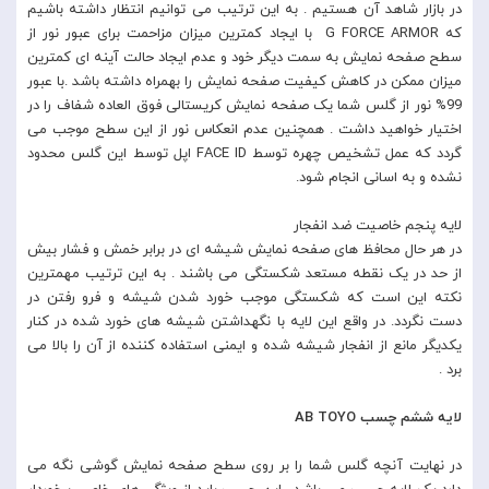
در بازار شاهد آن هستیم . به این ترتیب می توانیم انتظار داشته باشیم
که G FORCE ARMOR با ایجاد کمترین میزان مزاحمت برای عبور نور از
سطح صفحه نمایش به سمت دیگر خود و عدم ایجاد حالت آینه ای کمترین
میزان ممکن در کاهش کیفیت صفحه نمایش را بهمراه داشته باشد .با عبور
99% نور از گلس شما یک صفحه نمایش کریستالی فوق العاده شفاف را در
اختیار خواهید داشت . همچنین عدم انعکاس نور از این سطح موجب می
گردد که عمل تشخیص چهره توسط FACE ID اپل توسط این گلس محدود
نشده و به اسانی انجام شود.
لایه پنجم خاصیت ضد انفجار
در هر حال محافظ های صفحه نمایش شیشه ای در برابر خمش و فشار بیش
از حد در یک نقطه مستعد شکستگی می باشند . به این ترتیب مهمترین
نکته این است که شکستگی موجب خورد شدن شیشه و فرو رفتن در
دست نگردد. در واقع این لایه با نگهداشتن شیشه های خورد شده در کنار
یکدیگر مانع از انفجار شیشه شده و ایمنی استفاده کننده از آن را بالا می
برد .
لایه ششم چسب AB TOYO
در نهایت آنچه گلس شما را بر روی سطح صفحه نمایش گوشی نگه می