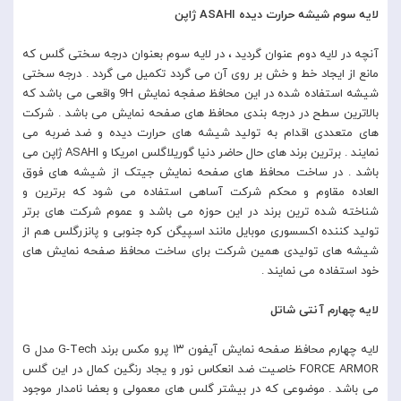
لایه سوم شیشه حرارت دیده ASAHI ژاپن
آنچه در لایه دوم عنوان گردید ، در لایه سوم بعنوان درجه سختی گلس که
مانع از ایجاد خط و خش بر روی آن می گردد تکمیل می گردد . درجه سختی
شیشه استفاده شده در این محافظ صفجه نمایش 9H واقعی می باشد که
بالاترین سطح در درجه بندی محافظ های صفحه نمایش می باشد . شرکت
های متعددی اقدام به تولید شیشه های حرارت دیده و ضد ضربه می
نمایند . برترین برند های حال حاضر دنیا گوریلاگلس امریکا و ASAHI ژاپن می
باشد . در ساخت محافظ های صفحه نمایش جیتک از شیشه های فوق
العاده مقاوم و محکم شرکت آساهی استفاده می شود که برترین و
شناخته شده ترین برند در این حوزه می باشد و عموم شرکت های برتر
تولید کننده اکسسوری موبایل مانند اسپیگن کره جنوبی و پانزرگلس هم از
شیشه های تولیدی همین شرکت برای ساخت محافظ صفحه نمایش های
خود استفاده می نمایند .
لایه چهارم آنتی شاتل
لایه چهارم محافظ صفحه نمایش آیفون ۱۳ پرو مکس برند G-Tech مدل G
FORCE ARMOR خاصیت ضد انعکاس نور و یجاد رنگین کمال در این گلس
می باشد . موضوعی که در بیشتر گلس های معمولی و بعضا نامدار موجود