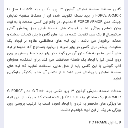
گلس محافظ صفحه نمایش آیفون ۱۳ پرو مکس برند G-Tech مدل G
FORCE ARMOR را باید نسخه تقویت شده ای از محفاظ صفجه نمایش
جیتک مدل G-FORCE ARMOR بدانیم . در واقع این گلس محافظ با به ارث
بردن تمامی ویژگی ها و قابلیت های نسخه قبلی بجز پوشش آنتی
میکروبیال از یک سپر تقویت شده در لبه های گلس با پلی کربنات سخت و
محکم برخوردار می باشد . این لبه های محافظتی علاوه بر ایجاد یک
مقاومت بیشتر برای گلس در برابر ضربه و برخورد باسطوح که عموما از لبه
های گلس منجر به شکستن آن می گردد ، در برابر ایجاد خط و خش بر روی
روی گلس نیز با ایجاد یک فاصله محافظت می کند .برای استفاده همزمان
قاب گوشی با این گلس باید از مدل هایی استفاده نمایید که لبه های
صفحه نمایش را پوشش نمی دهد تا از تداخل آن ها با یکدیگر جلوگیری
نماید .
محافظ صفحه نمایش آیفون ۱۳ پرو مکس برند G-Tech مدل G FORCE
ARMOR از یک ساختار چند لایه تشکیل شده است که هر یک از این لایه
ها ویژگی های منحصر به فردی را ایحاد نموده است به ترتیب بررسی روی
ویژگی هر یک از این لایه خواهیم داشت.
لایه اول PC FRAME