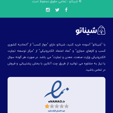
© شیناتو - تمامی حقوق محفوظ است.
با "شیناتو" آسوده خرید کنید، شیناتو دارای "جواز کسب" از "اتحادیه کشوری
کسب و کارهای مجازی" و "نماد اعتماد الکترونیکی" از "مركز توسعه تجارت
الكترونیكی وزارت صنعت، معدن و تجارت" می باشد. در صورت هر گونه سوال
یا نیاز به مشاوره می توانید از طریق چت آنلاین با بخش پشتیبانی و فروش
در تماس باشید.