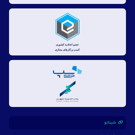
شیناتو