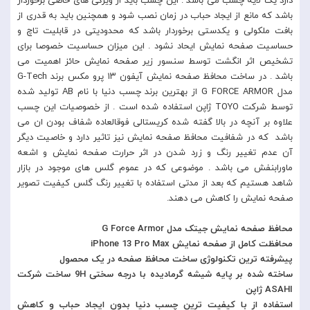
دارد یک لایه چسب می باشد . این چسب باید از ویژگی های خاصی برخوردار
باشد که مانع از ایجاد حباب در زمان نصب شود و همچنین باید به قدری از
بافت ملکولی و یکدستی برخوردار باشد که محدودیتی در قابلیت تاچ و
حساسیت صفحه نمایش ایحاد نشود . این میزان حساسیت خصوصا برای
تشخیص اثر انگشت توسط سنسور زیر صفحه نمایش حائز اهمیت می
باشد . در ساخت محافظ صفحه نمایش آیفون ۱۳ پرو مکس برند G-Tech
مدل G FORCE ARMOR از بهترین برند چسب دنیا با نام AB تولید شده
توسط شرکت TOYO ژاپن استفاده شده است . از خصوصیات این چسب
علاوه بر آنچه در بالا گفته شده کریستالی فوقالعاده شفاف بودن ان می
باشد که در شفافیت محافظ صفحه نمایش نیز تاثیر دارد و خاصیت دیگر
آن عدم تغییر رنگ و زرد شدن در اثر حرارت صفحه نمایش و اشعه
ماورابنفش می باشد . موضوعی که در عموم گلس های موجود در بازار
شاهد هستیم که بعد از مدتی استفاده با تغییر رنگ گلس کیفیت تصویر
صفحه نمایش را کاهش می دهند.
محافظ صفحه نمایش جیتک مدل G Force Armor
محافظت کامل از صفحه نمایش iPhone 13 Pro Max
پیشرفته ترین تکنولوژی ساخت محافظ صفحه در یک محصول
ساخته شده بر پایه شیشه گرمادیده با درجه سختی 9H ساخت شرکت
ASAHI ژاپن
استفاده از با کیفیت ترین چسب دنیا بدون ایجاد حباب و کاهش