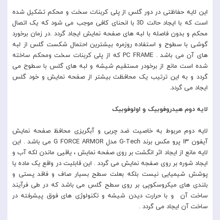
این لایه حفاظتی در دور گلس از پلی کربنات سخت و محکم تشکیل شده
است که با ایجاد حالت 3D با انحنای کافی موجب می شود که یک اتصال
محکم و بدون فاصله با لبه های صفحه نمایش ایجاد گردد .در زمان برخورد
گوشی با سطوح و استفاده روزمره بیشترین احتمال شکست گلس از لبه
های آن می باشد . PC FRAME که از پلی کربنات سخت ومحکم ساخته
شده است مانع از برخودر مستقیم شیشه و لبه های گلس با سطوح می
گردد و به این ترتیب یک محافظت بیشتر از صفحه نمایش و خود گلس
ایجاد می گردد.
لایه دوم هیدروفوبیک و اولوفوبیک
لایه دوم مربوط به خاصیت ضد چربی و آبگریزی محافظ صفحه نمایش
آیفون ۱۳ پرو مکس برند G-Tech مدل G FORCE ARMOR می باشد . این
لایه مانع از ایجاد اثر انگشت بر روی صفحه نمایش ، یاقیی ماندن لکه آب و
ایجاد شوره بر روی صفجه نمایش می گردد . این قابلیت در واقع یک ماده یا
پوشش شیمیایی نیست بلکه بعلت سطح بسیار صاف و فاقد پستی و
بلندی های میکروسکوپی بر روی سطح گلس می باشد که در طی فرآیند
ساخت آن و با حرارت دیدن شیشه و تکنولوژی های فوق پیشرفته در
ساخت آن ایجاد می گردد .