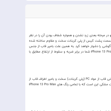
 گوشی می باشد و در مرحله بعدی زرد نشدن و همواره شفاف بودن آن را در نظر
 می توانید یک انتخاب ایده آل باشد. این قاب در قسمت پشت کیس از پلی کربنات سخت و مقاوم ساخته شده
گوشی را دشوار خواهد کرد. به همین علت بامپر قاب از جنس
TPU نرم و منعطف ساخته می شود. این لایه با ساختار منعطف و اسفنجی خود دارای تکنولوژی ایرکاشن (ایربگ) می باشد که به خوبی از iPhone 13 Pro Max شما در برابر ضربه و سقوط از ارتفاع مطابق با
همانطور که قبلا اشاره شد Crystal Hybrid (کریستال هیبرید) ظاهری شفاف دارد تا نمایانگر رنگ اصلی آیفون 13 پرو مکس شما باشد. قسمت پشتی قاب از مواد PC (پلی کربنات) سخت و بامپر اطراف قاب از
مواد TPU نرم و انعطاف پذیر می باشد. این بامپر با رنگ مشکی ای که دارد دیگر تغییر رنگ و زرد شدن برای آن اتفاق نخواهد افتاد. از مزیت های رنگ مشکی این است که با تمامی رنگ های iPhone 13 Pro Max