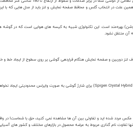
قاب Crystal Hybrid اسپیگن می تواند مطابق با است
قاب کریستال هیبرید از تکنولوژی Air Cushion (ایرکوشن) بهره‌مند است. این تکنولوژی شبیه به کیسه های هو
ه آن منتقل نشود.
قاب اسپیگن آیفون 13 پرو مکس (Spigen Crystal Hybrid Case iPhone 13 Pro Max) برای شارژ گوشی
ر انتخاب بین این قاب با مدل Ultra Hybrid آیفون 13 پرو مکس مردد شده اید و تفاوتی بین آن ها مشاهده نمی کنید،
نها تفاوت نام گذاری مربوط به عرضه محصول در بازارهای مختلف و کشور های آسیایی،