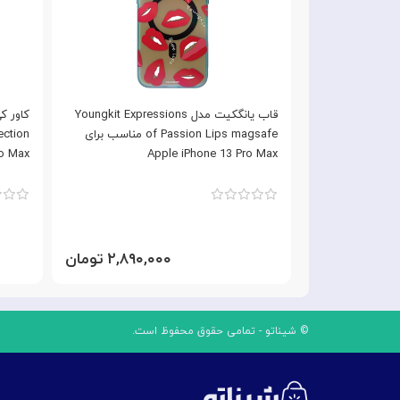
مدل Youngkit Meal series
قاب یانگکیت مدل Youngkit Expressions
 مناسب برای Apple iPhone 13
of Passion Lips magsafe مناسب برای
ro Max
Apple iPhone 13 Pro Max
۲,۸۹ تومان
۲,۸۹۰,۰۰۰ تومان
© شیناتو - تمامی حقوق محفوظ است.