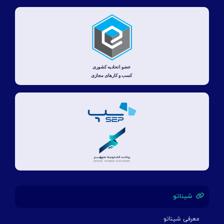
شیناتو
معرفی شیناتو