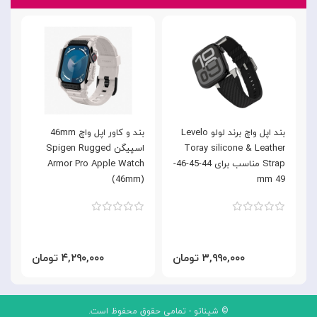
بند اپل واچ برند لولو Levelo
بند و کاور اپل واچ 46mm
Toray silicone & Leather
اسپیگن Spigen Rugged
Strap مناسب برای 44-45-46-
Armor Pro Apple Watch
m
(46mm)
49 mm
۳,۹۹۰,۰۰۰ تومان
۴,۲۹۰,۰۰۰ تومان
© شیناتو - تمامی حقوق محفوظ است.