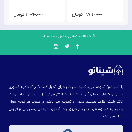
۲,۷۹۰,۰۰۰ تومان
۳,۰۹۰,۰۰۰ تومان
© شیناتو - تمامی حقوق محفوظ است.
با "شیناتو" آسوده خرید کنید، شیناتو دارای "جواز کسب" از "اتحادیه کشوری
کسب و کارهای مجازی" و "نماد اعتماد الکترونیکی" از "مركز توسعه تجارت
الكترونیكی وزارت صنعت، معدن و تجارت" می باشد. در صورت هر گونه سوال
یا نیاز به مشاوره می توانید از طریق چت آنلاین با بخش پشتیبانی و فروش
در تماس باشید.