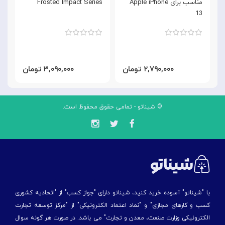
مناسب برای Apple iPhone
Frosted Impact Series
3
13
۲,۷۹۰,۰۰۰ تومان
۳,۰۹۰,۰۰۰ تومان
© شیناتو - تمامی حقوق محفوظ است.
با "شیناتو" آسوده خرید کنید، شیناتو دارای "جواز کسب" از "اتحادیه کشوری
کسب و کارهای مجازی" و "نماد اعتماد الکترونیکی" از "مركز توسعه تجارت
الكترونیكی وزارت صنعت، معدن و تجارت" می باشد. در صورت هر گونه سوال