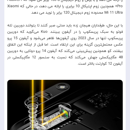
را ارائه می دهد و با برش و زوم دیجیتال تا 100 برابر می شود. Huawei P40
Pro+ همچنین زوم اپتیکال 10 برابری را ارائه می دهد، در حالی که Xiaomi
Mi 11 Ultra محدوده زوم دیجیتال 120 برابر را نوید می دهد.
با این حال، طرفداران هیجان زده باید مدتی صبر کنند تا بتوانند دوربین تله
فوتو به سبک پریسکوپ را در آیفون ببینند. Kuo می‌گوید که دوربین
پریسکوپ تنها در سال 2023 روی آیفون‌ها ظاهر می‌شود و آیفون 15 پرو
مکس محتمل‌ترین گزینه برای این ارتقاء است. اما قبل از اینکه این اتفاق
بیفتد، کو همچنین پیش‌بینی می‌کند که آیفون 14 پرو دوتایی به دوربین
48 مگاپیکسلی جهش می‌کند که نسبت به سنسور 12 مگاپیکسلی در
آیفون 12 کوارتت بالاتر است.