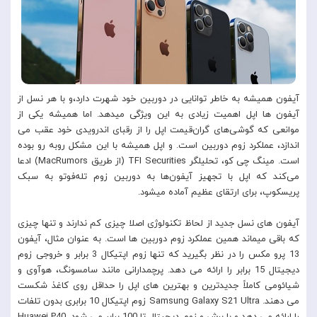
آیفون همیشه به خاطر توانایی در دوربین خود شهرت دارد،و با هر نسل از
آیفون ها اپل اهمیت زیادی به این ویژگی میدهد. اما همیشه یکی از
موانعی که گوشی‌های گران‌قیمت اپل را از رقبای اندرویدی خود عقب می
اندازد، عملکرد زوم دوربین است. و اپل همیشه با این مشکل روبه رو بوده
است. مینگ چی کو، تحلیلگر TFI Securities (از طریق MacRumors) ادعا
می‌کند که اپل با تجهیز آیفون‌ها به دوربین زوم تله‌فوتو به سبک
پریسکوپ، برای ارتقای عظیم آماده میشود.
آیفون های نسل جدید از لحاظ تکنولوژی اصلا چیزی کم ندارند و تنها چیزی
که باقی میماند همین عملکرد زوم دوربین ها است. به عنوان مثال، آیفون
13 پرو مکس را در نظر بگیرید که تنها زوم اپتیکال 3 برابر و خروجی زوم
دیجیتال 15 برابر را ارائه می دهد. پرچمدارانی مانند سامسونگ، هوآوی و
شیائومی کاملاً جدیدترین و بهترین های اپل را حداقل روی کاغذ شکست
می دهند. Samsung Galaxy S21 Ultra زوم اپتیکال 10 برابری بدون تلفات