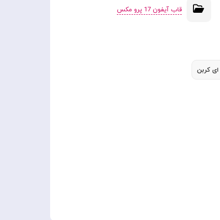
قاب آیفون 17 پرو مکس
ای کربن