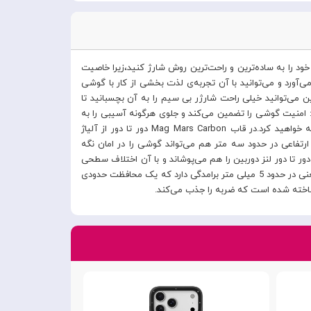
ت بالا را با هم ترکیب می‌کند.با خرید کاور کی-زد دوو مدل Mag Mars Carbon می‌توانید گوشی خود را به ساده‌ترین و راحت‌ترین روش شارژ کنید،زیرا خاصیت
ورد و می‌توانید با آن تجربه‌ی لذت بخشی از کار با گوشی
ن از ‌Magsafe است که یعنی خاصیت آهنربایی دارد.بنابراین می‌توانید خیلی راحت شارژر بی سیم را به آن بچسبانید تا
د: امنیت گوشی را تضمین می‌کند و جلوی هرگونه آسیبی را به
بدنه‌ی حساس گوشی می‌گیرد.با خرید این قاب به بهترین نحو از گوشی خود مراقبت می‌کنید و در عین حال ظاهری فوق‌العاده هم به آن هدیه خواهید کرد.در قاب Mag Mars Carbon دور تا دور از آلیاژ
رتفاعی در حدود سه متر هم می‌تواند گوشی را در امان نگه
رد.پشت قاب از جنس چرم مصنوعی است.در عین این که محکم است و از ایجاد خط و خش روی بدنه جلوگیری می‌کند .کاورMag Mars Carbon دور تا دور لنز دوربین را هم می‌پوشاند و با آن اختلاف سطحی
در حدود 2 میلی متر ایجاد می‌کند.بنابراین جلوی ایجاد خط و خش و آسیب روی لنز را می‌گیرد.این اتفاق در مورد صفحه‌ی گوشی هم صادق است،یعنی در حدود 5 میلی متر برامدگی دارد که یک محافظت حدودی
 ساخته شده است که ضربه را جذب می‌کند.