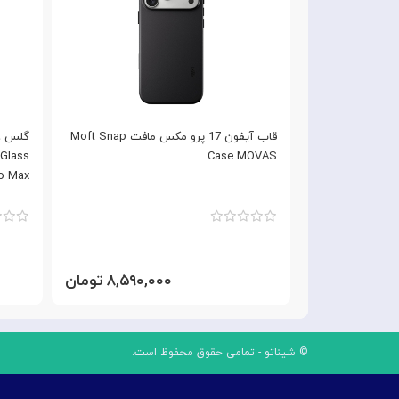
بادی با مگ سیف
قاب آیفون 17 پرو مکس مافت Moft Snap
Nimmy Magnetic مناسب برای Apple
Case MOVAS
ro Max
۲,۸۹ تومان
۸,۵۹۰,۰۰۰ تومان
© شیناتو - تمامی حقوق محفوظ است.