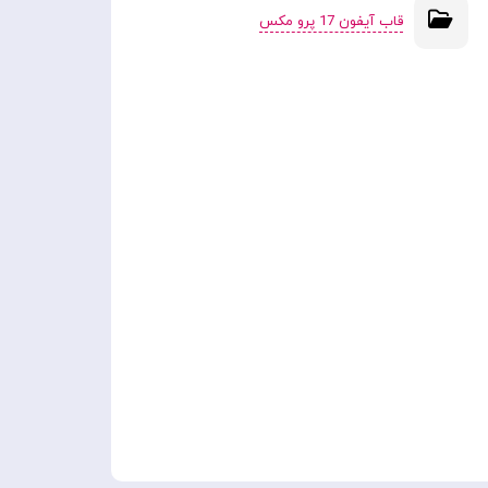
قاب آیفون 17 پرو مکس