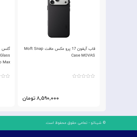
بادی با مگ سیف
قاب آیفون 17 پرو مکس مافت Moft Snap
Nimmy Magnetic مناسب برای Apple
Case MOVAS
ro Max
۲,۸۹ تومان
۸,۵۹۰,۰۰۰ تومان
© شیناتو - تمامی حقوق محفوظ است.