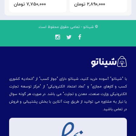
۲,۸۹۰,۰۰۰ تومان
۷,۷۵۰,۰۰۰ تومان
© شیناتو - تمامی حقوق محفوظ است.
با "شیناتو" آسوده خرید کنید، شیناتو دارای "جواز کسب" از "اتحادیه کشوری
کسب و کارهای مجازی" و "نماد اعتماد الکترونیکی" از "مركز توسعه تجارت
الكترونیكی وزارت صنعت، معدن و تجارت" می باشد. در صورت هر گونه سوال
یا نیاز به مشاوره می توانید از طریق چت آنلاین با بخش پشتیبانی و فروش
در تماس باشید.