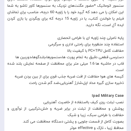
سنسور اتوماتیک *حضور مگنت‌های نزدیک به سنسورها کاور تاشو به شما
این امکان را می دهد که آیپد خود را با زاویه 60 درجه، مناسب برای تماشای
فیلم یا خواندن کتاب، یا در زاویه 15 درجه که برای وبگردی یا بازی کردن
ایده آل است، نگه دارید.
پایه نامرئی چند زاویه ای با طراحی انحصاری
استفاده چند منظوره برای راحتی اداری و سرگرمی
حفاظت کامل PC+TPU با کیفیت بالا
دسترسی قطعی دقیق به تمام پورت ها،سنسورها،بلندگوها،دوربین ها
قاب در حاشیه ها 1.6 میلی متر برای محافظت از صفحه نمایش بلند شده
است.
کیسه های هوا حفاظت از افت ضربه جذب قوی برای از بین بردن ضربه
ذخیره سازی گیره مداد اپل،شارژ آهنربایی،ضد گم شدن راحت
Ipad Military Case
نصب تبلت روی کیف بااستفاده از خاصیت آهنربایی
پوشش و محافظت از تبلت در برابر ضربه و خش،ترکیبی از نوآوری و
حفاظت با طراحی سبک، زیبا و شیک
بصورت کامل از قسمت جلویی و پشتی دستگاه محافظت می کند.
محافظ زیبا ، نازک و effective موثر