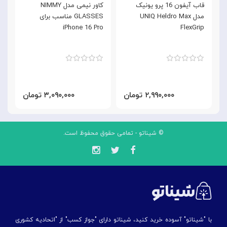
قاب آیفون 16 پرو یونیک
کاور نیمی مدل NIMMY
مدل UNIQ Heldro Max
GLASSES مناسب برای
b
iPhone 16 Pro
FlexGrip
o
۲,۹۹۰,۰۰۰ تومان
۳,۰۹۰,۰۰۰ تومان
© شیناتو - تمامی حقوق محفوظ است.
با "شیناتو" آسوده خرید کنید، شیناتو دارای "جواز کسب" از "اتحادیه کشوری